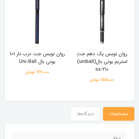
روان نویس یک دهم جت
روان نویس جت درب دار 101
استریم یونی بال(uniball)
یونی بال Uni-Ball
sx-210
127,000 تومان
155,000 تومان
مشخصات
دیدگاه‌ها
برند