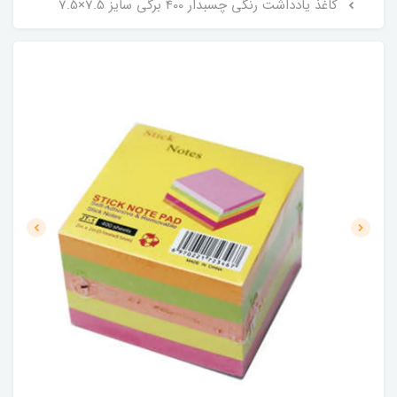
کاغذ یادداشت رنگی چسبدار 400 برگی سایز 7.5×7.5