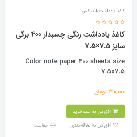
کاغذ یادداشت/اندیکس
کاغذ یادداشت رنگی چسبدار 400 برگی
سایز 7.5×7.5
Color note paper 400 sheets size
7.5x7.5
220,000
تومان
افزودن به سبدخرید
افزودن به علاقه‌مندی
مقایسه