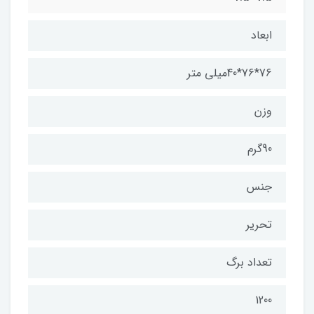
ابعاد
76*76*40میلی متر
وزن
90گرم
جنس
تحریر
تعداد برگ
1200