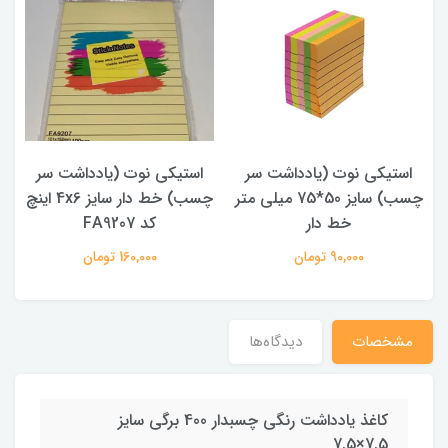
استیکی نوت (یادداشت سر
استیکی نوت (یادداشت سر
چسب) سایز 50*75 میلی متر
چسب) خط دار سایز 4x6 اینچ
خط دار
کد FA9207
90,000 تومان
160,000 تومان
مشخصات
دیدگاه‌ها
کاغذ یادداشت رنگی چسبدار 400 برگی سایز
7.5×7.5