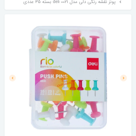
پونز نقشه رنگی دلی مدل 0021 deli بسته 35 عددی