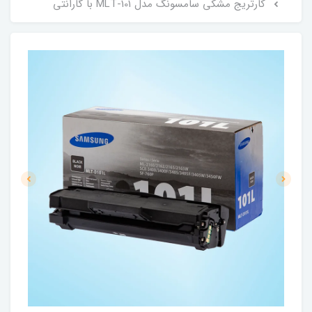
کارتریج مشکی سامسونگ مدل MLT-101 با گارانتی