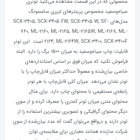
محصولی که در این قسمت مشاهده می‌کنید تونری
سیاه‌و‌سفید مخصوص پرینترهای لیزری سامسونگ
مدل‌های SCX-3405, SCX-3405 FW, SCX-3405 W, SF-
760, ML-2160, ML-2165, ML-2165W, ML-2168, ML-
2164, ML-2164W, SCX-3400, SCX-3400F است. این تونر
قابلیت چاپ سیاه‌و‌سفید به میزان 1500 برگ را دارد. البته
فراموش نکنید که میزان فوق بر اساس استانداردهای
خاصی بیان‌شده و معمولاً حداکثر میزان قابل‌چاپ را با
تونر نشان می‌دهد. میزان کلی قابل‌چاپ با هر تونر
رابطه‌ی مستقیمی با محتوای چاپ دارد. برای مثال
محتوای متنی میزان تونر کمتری را مصرف کرده و از سوی
دیگر محتوای گرافیکی و تصویری بیشترین استفاده را از
تونر دارند و درواقع می‌توان گفت که عدد بیان‌شده از سوی
شرکت سازنده همانند معیاری برای مقایسه‌ی توان