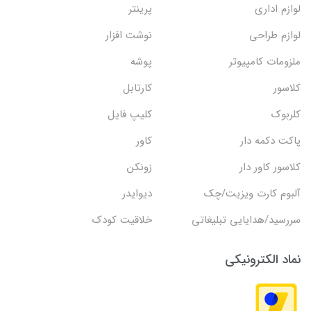
لوازم اداری
پرینتر
لوازم طراحی
نوشت افزار
ملزومات کامپیوتر
پوشه
کلاسور
کارتابل
کلربوک
کلیپ فایل
پاکت دکمه دار
کاور
کلاسور کاور دار
زونکن
آلبوم کارت ویزیت/چک
دیوایدر
سررسید/هدایایی تبلیغاتی
خلاقیت کودک
نماد الکترونیکی